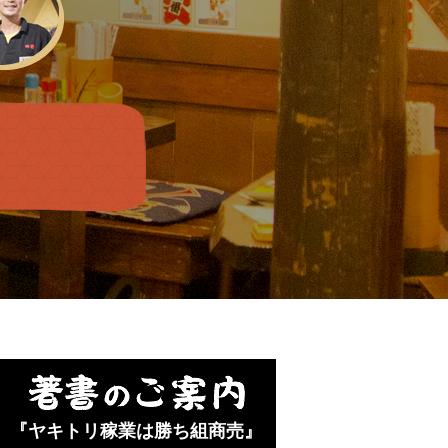
『ヤキトリ稼業は勝ち組商売』