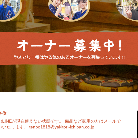
各位
のLINEが現在使えない状態です。 備品など御用の方はメールで
たします。 tenpo1818@yakitori-ichiban.co.jp