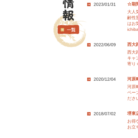
☆期
2023/01/31
大人
齢性
はお
ichib
西大
2022/06/09
西大
キャ
寄り
河原
2020/12/04
河原
ペー
ださ
堺東
2018/07/02
お得
お立