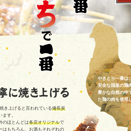
やきとり一番は
安全な国産の鶏
豊かな自然の中
た鶏の肉を使用
 焼き上げると言われている
備長炭
います。
外のほとんどは
各店オリジナル
で
ーはもちろん、お酒もそれぞれの